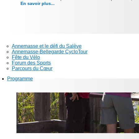
En savoir plus...
Annemasse et le défi du Salève
Annemasse-Bellegarde CycloTour
Fête du Vélo
Forum des Sports
Parcours du Cœur
Programme