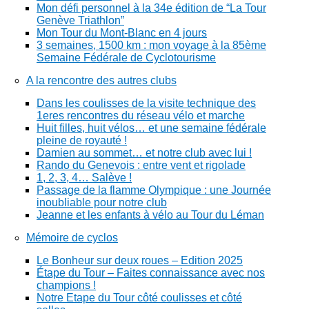
Mon défi personnel à la 34e édition de “La Tour
Genève Triathlon”
Mon Tour du Mont-Blanc en 4 jours
3 semaines, 1500 km : mon voyage à la 85ème
Semaine Fédérale de Cyclotourisme
A la rencontre des autres clubs
Dans les coulisses de la visite technique des
1eres rencontres du réseau vélo et marche
Huit filles, huit vélos… et une semaine fédérale
pleine de royauté !
Damien au sommet… et notre club avec lui !
Rando du Genevois : entre vent et rigolade
1, 2, 3, 4… Salève !
Passage de la flamme Olympique : une Journée
inoubliable pour notre club
Jeanne et les enfants à vélo au Tour du Léman
Mémoire de cyclos
Le Bonheur sur deux roues – Edition 2025
Étape du Tour – Faites connaissance avec nos
champions !
Notre Etape du Tour côté coulisses et côté