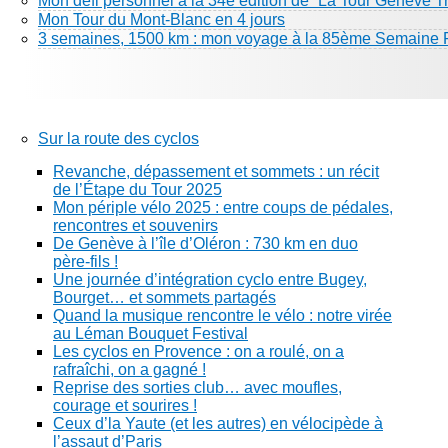
Mon défi personnel à la 34e édition de “La Tour Genève Tr
Mon Tour du Mont-Blanc en 4 jours
3 semaines, 1500 km : mon voyage à la 85ème Semaine 
Sur la route des cyclos
Revanche, dépassement et sommets : un récit
de l’Étape du Tour 2025
Mon périple vélo 2025 : entre coups de pédales,
rencontres et souvenirs
De Genève à l’île d’Oléron : 730 km en duo
père-fils !
Une journée d’intégration cyclo entre Bugey,
Bourget… et sommets partagés
Quand la musique rencontre le vélo : notre virée
au Léman Bouquet Festival
Les cyclos en Provence : on a roulé, on a
rafraîchi, on a gagné !
Reprise des sorties club… avec moufles,
courage et sourires !
Ceux d’la Yaute (et les autres) en vélocipède à
l’assaut d’Paris