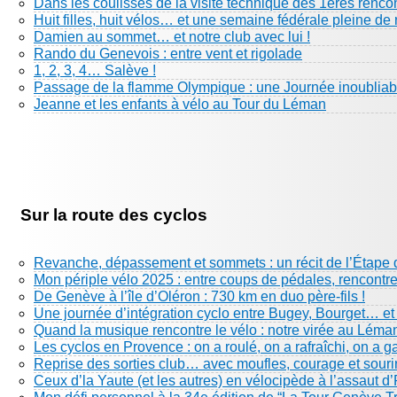
Dans les coulisses de la visite technique des 1eres renco
Huit filles, huit vélos… et une semaine fédérale pleine de 
Damien au sommet… et notre club avec lui !
Rando du Genevois : entre vent et rigolade
1, 2, 3, 4… Salève !
Passage de la flamme Olympique : une Journée inoubliabl
Jeanne et les enfants à vélo au Tour du Léman
Sur la route des cyclos
Revanche, dépassement et sommets : un récit de l’Étape 
Mon périple vélo 2025 : entre coups de pédales, rencontre
De Genève à l’île d’Oléron : 730 km en duo père-fils !
Une journée d’intégration cyclo entre Bugey, Bourget… e
Quand la musique rencontre le vélo : notre virée au Léma
Les cyclos en Provence : on a roulé, on a rafraîchi, on a g
Reprise des sorties club… avec moufles, courage et sourir
Ceux d’la Yaute (et les autres) en vélocipède à l’assaut d’