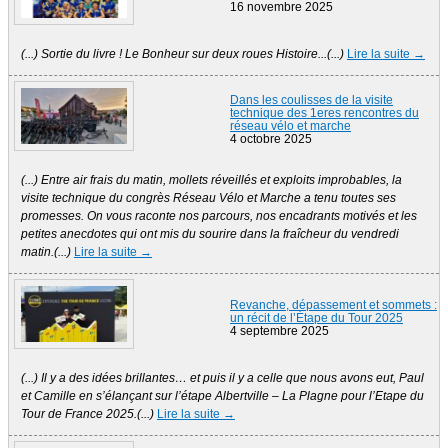
16 novembre 2025
(...) Sortie du livre ! Le Bonheur sur deux roues Histoire...(...)
Lire la suite →
Dans les coulisses de la visite
technique des 1eres rencontres du
réseau vélo et marche
4 octobre 2025
(...) Entre air frais du matin, mollets réveillés et exploits improbables, la
visite technique du congrès Réseau Vélo et Marche a tenu toutes ses
promesses. On vous raconte nos parcours, nos encadrants motivés et les
petites anecdotes qui ont mis du sourire dans la fraîcheur du vendredi
matin.(...)
Lire la suite →
Revanche, dépassement et sommets :
un récit de l’Étape du Tour 2025
4 septembre 2025
(...) Il y a des idées brillantes… et puis il y a celle que nous avons eut, Paul
et Camille en s’élançant sur l’étape Albertville – La Plagne pour l’Etape du
Tour de France 2025.(...)
Lire la suite →