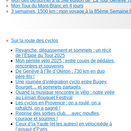
Mon défi personnel à la 34e édition de “La Tour Genève Tr
Mon Tour du Mont-Blanc en 4 jours
3 semaines, 1500 km : mon voyage à la 85ème Semaine 
Sur la route des cyclos
Revanche, dépassement et sommets : un récit
de l’Étape du Tour 2025
Mon périple vélo 2025 : entre coups de pédales,
rencontres et souvenirs
De Genève à l’île d’Oléron : 730 km en duo
père-fils !
Une journée d’intégration cyclo entre Bugey,
Bourget… et sommets partagés
Quand la musique rencontre le vélo : notre virée
au Léman Bouquet Festival
Les cyclos en Provence : on a roulé, on a
rafraîchi, on a gagné !
Reprise des sorties club… avec moufles,
courage et sourires !
Ceux d’la Yaute (et les autres) en vélocipède à
l’assaut d’Paris