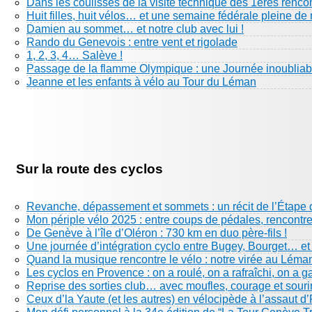
Dans les coulisses de la visite technique des 1eres renco
Huit filles, huit vélos… et une semaine fédérale pleine de 
Damien au sommet… et notre club avec lui !
Rando du Genevois : entre vent et rigolade
1, 2, 3, 4… Salève !
Passage de la flamme Olympique : une Journée inoubliabl
Jeanne et les enfants à vélo au Tour du Léman
Sur la route des cyclos
Revanche, dépassement et sommets : un récit de l’Étape 
Mon périple vélo 2025 : entre coups de pédales, rencontre
De Genève à l’île d’Oléron : 730 km en duo père-fils !
Une journée d’intégration cyclo entre Bugey, Bourget… e
Quand la musique rencontre le vélo : notre virée au Léma
Les cyclos en Provence : on a roulé, on a rafraîchi, on a g
Reprise des sorties club… avec moufles, courage et sourir
Ceux d’la Yaute (et les autres) en vélocipède à l’assaut d’