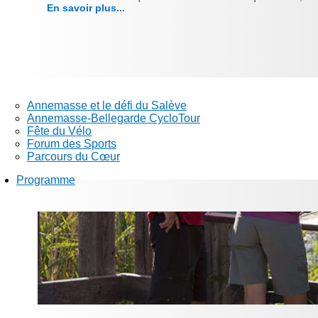
En savoir plus...
Annemasse et le défi du Salève
Annemasse-Bellegarde CycloTour
Fête du Vélo
Forum des Sports
Parcours du Cœur
Programme