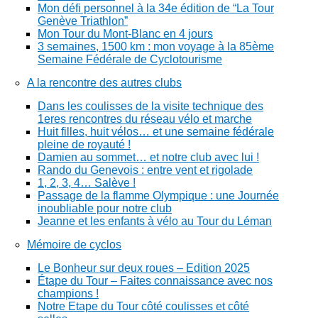
Mon défi personnel à la 34e édition de “La Tour
Genève Triathlon”
Mon Tour du Mont-Blanc en 4 jours
3 semaines, 1500 km : mon voyage à la 85ème
Semaine Fédérale de Cyclotourisme
A la rencontre des autres clubs
Dans les coulisses de la visite technique des
1eres rencontres du réseau vélo et marche
Huit filles, huit vélos… et une semaine fédérale
pleine de royauté !
Damien au sommet… et notre club avec lui !
Rando du Genevois : entre vent et rigolade
1, 2, 3, 4… Salève !
Passage de la flamme Olympique : une Journée
inoubliable pour notre club
Jeanne et les enfants à vélo au Tour du Léman
Mémoire de cyclos
Le Bonheur sur deux roues – Edition 2025
Étape du Tour – Faites connaissance avec nos
champions !
Notre Etape du Tour côté coulisses et côté