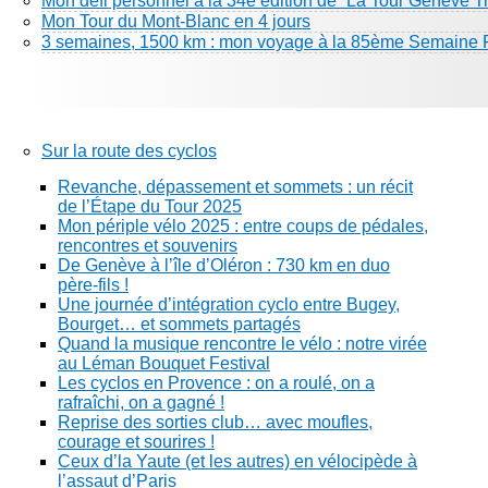
Mon défi personnel à la 34e édition de “La Tour Genève Tr
Mon Tour du Mont-Blanc en 4 jours
3 semaines, 1500 km : mon voyage à la 85ème Semaine 
Sur la route des cyclos
Revanche, dépassement et sommets : un récit
de l’Étape du Tour 2025
Mon périple vélo 2025 : entre coups de pédales,
rencontres et souvenirs
De Genève à l’île d’Oléron : 730 km en duo
père-fils !
Une journée d’intégration cyclo entre Bugey,
Bourget… et sommets partagés
Quand la musique rencontre le vélo : notre virée
au Léman Bouquet Festival
Les cyclos en Provence : on a roulé, on a
rafraîchi, on a gagné !
Reprise des sorties club… avec moufles,
courage et sourires !
Ceux d’la Yaute (et les autres) en vélocipède à
l’assaut d’Paris