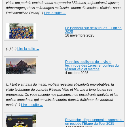
vélos ont parfois tenté de nous surprendre ! Slaloms, trajectoires à ajuster,
démarrages précis et freinages maîtrisés : autant d’exercices réalisés sous
l’œil attentif de David(...)
Lire la suite →
Le Bonheur sur deux roues – Edition
2025
16 novembre 2025
(...) (...)
Lire la suite →
Dans les coulisses de la visite
technique des 1eres rencontres du
réseau vélo et marche
4 octobre 2025
(...) Entre air frais du matin, mollets réveillés et exploits improbables, la
visite technique du congrès Réseau Vélo et Marche a tenu toutes ses
promesses. On vous raconte nos parcours, nos encadrants motivés et les
petites anecdotes qui ont mis du sourire dans la fraîcheur du vendredi
matin.(...)
Lire la suite →
Revanche, dépassement et sommets :
un récit de l’Étape du Tour 2025