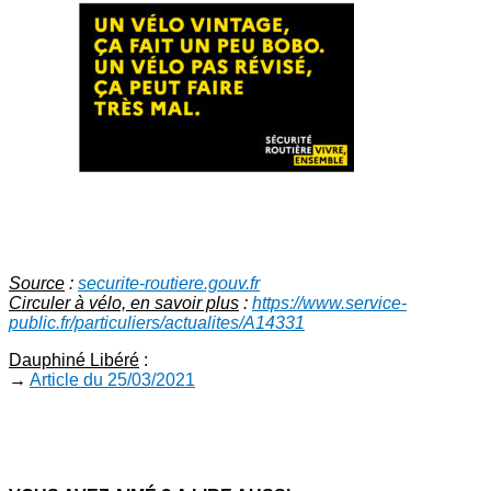
Source
:
securite-routiere.gouv.fr
Circuler à vélo, en savoir plus
:
https://www.service-
public.fr/particuliers/actualites/A14331
Dauphiné Libéré
:
→
Article du 25/03/2021