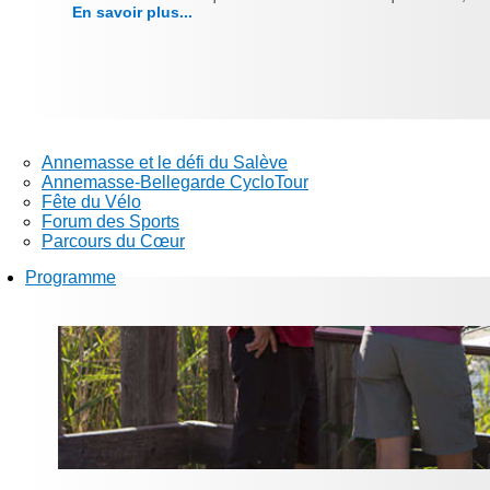
En savoir plus...
Annemasse et le défi du Salève
Annemasse-Bellegarde CycloTour
Fête du Vélo
Forum des Sports
Parcours du Cœur
Programme