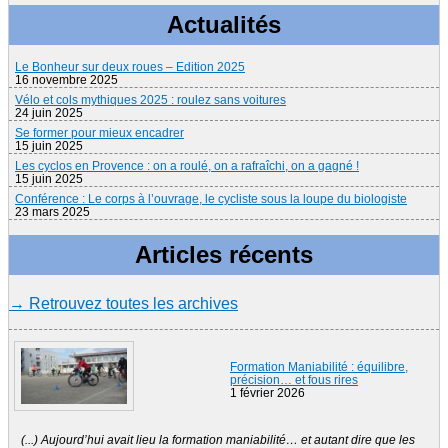
Actualités
Le Bonheur sur deux roues – Edition 2025
16 novembre 2025
Vélo et cols mythiques 2025 : roulez sans voitures
24 juin 2025
Se former pour mieux encadrer
15 juin 2025
Les cyclos en Provence : on a roulé, on a rafraîchi, on a gagné !
15 juin 2025
Conférence : Le corps à l’ouvrage, le cycliste sous la loupe du biologiste
23 mars 2025
Articles récents
→ Retrouvez toutes les archives
Formation Maniabilité : équilibre,
précision… et fous rires
1 février 2026
(...) Aujourd’hui avait lieu la formation maniabilité… et autant dire que les