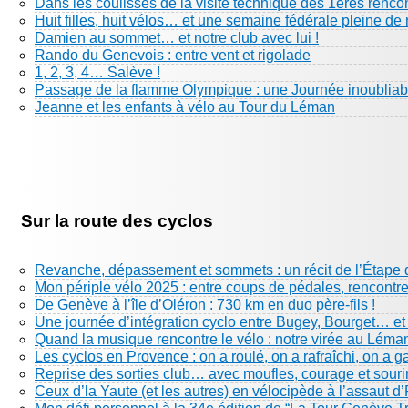
Dans les coulisses de la visite technique des 1eres renco
Huit filles, huit vélos… et une semaine fédérale pleine de 
Damien au sommet… et notre club avec lui !
Rando du Genevois : entre vent et rigolade
1, 2, 3, 4… Salève !
Passage de la flamme Olympique : une Journée inoubliabl
Jeanne et les enfants à vélo au Tour du Léman
Sur la route des cyclos
Revanche, dépassement et sommets : un récit de l’Étape 
Mon périple vélo 2025 : entre coups de pédales, rencontre
De Genève à l’île d’Oléron : 730 km en duo père-fils !
Une journée d’intégration cyclo entre Bugey, Bourget… e
Quand la musique rencontre le vélo : notre virée au Léma
Les cyclos en Provence : on a roulé, on a rafraîchi, on a g
Reprise des sorties club… avec moufles, courage et sourir
Ceux d’la Yaute (et les autres) en vélocipède à l’assaut d’