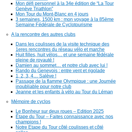
Mon défi personnel à la 34e édition de “La Tour
Genève Triathlon”
Mon Tour du Mont-Blanc en 4 jours
3 semaines, 1500 km : mon voyage à la 85ème
Semaine Fédérale de Cyclotourisme
A la rencontre des autres clubs
Dans les coulisses de la visite technique des
1eres rencontres du réseau vélo et marche
Huit filles, huit vélos… et une semaine fédérale
pleine de royauté !
Damien au sommet… et notre club avec lui !
Rando du Genevois : entre vent et rigolade
1, 2, 3, 4… Salève !
Passage de la flamme Olympique : une Journée
inoubliable pour notre club
Jeanne et les enfants à vélo au Tour du Léman
Mémoire de cyclos
Le Bonheur sur deux roues – Edition 2025
Étape du Tour – Faites connaissance avec nos
champions !
Notre Etape du Tour côté coulisses et côté