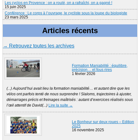
Les cyclos en Provence : on a roulé, on a rafraîchi, on a gagné !
15 juin 2025
Conférence : Le corps à l’ouvrage, le cycliste sous la loupe du biologiste
23 mars 2025
Articles récents
→ Retrouvez toutes les archives
Formation Maniabilité : équilibre,
précision… et fous rires
1 février 2026
(...) Aujourd’hui avait lieu la formation maniabilité… et autant dire que les
vélos ont parfois tenté de nous surprendre ! Slaloms, trajectoires à ajuster,
démarrages précis et freinages maîtrisés : autant d’exercices réalisés sous
l’œil attentif de David(...)
Lire la suite →
Le Bonheur sur deux roues – Edition
2025
16 novembre 2025