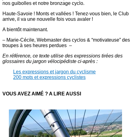
nos guibolles et notre bronzage cyclo.
Haute-Savoie ! Monts et vallées ! Tenez-vous bien, le Club
arrive, il va une nouvelle fois vous avaler !
A bientôt maintenant.
– Marie-Cécile, Webmaster des cyclos & “motivateuse” des
troupes à ses heures perdues –
En référence, ce texte utilise des expressions tirées des
glossaires du jargon vélocipédiste ci-après :
Les expressions et jargon du cyclisme
200 mots et expressions cyclistes
VOUS AVEZ AIMÉ ? A LIRE AUSSI