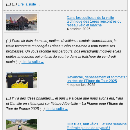
(...) (...)
Lire la suite →
Dans les coulisses de la visite
technique des 1eres rencontres du
réseau vélo et marche
4 octobre 2025
(...) Entre air frais du matin, mollets réveillés et exploits improbables, la
visite technique du congrès Réseau Vélo et Marche a tenu toutes ses
promesses. On vous raconte nos parcours, nos encadrants motivés et les
petites anecdotes qui ont mis du sourire dans la fraîcheur du vendredi
matin.(...)
Lire la suite →
Revanche, dépassement et sommets :
un récit de l’Étape du Tour 2025
4 septembre 2025
(...) Il y a des idées brillantes… et puis il y a celle que nous avons eut, Paul
et Camille en s’élançant sur l’étape Albertville – La Plagne pour l’Etape du
Tour de France 2025.(...)
Lire la suite →
Huit filles, huit vélos… et une semaine
fédérale pleine de royauté !