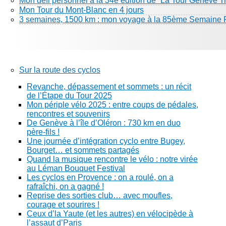
Mon défi personnel à la 34e édition de “La Tour Genève Tr
Mon Tour du Mont-Blanc en 4 jours
3 semaines, 1500 km : mon voyage à la 85ème Semaine 
Sur la route des cyclos
Revanche, dépassement et sommets : un récit
de l’Étape du Tour 2025
Mon périple vélo 2025 : entre coups de pédales,
rencontres et souvenirs
De Genève à l’île d’Oléron : 730 km en duo
père-fils !
Une journée d’intégration cyclo entre Bugey,
Bourget… et sommets partagés
Quand la musique rencontre le vélo : notre virée
au Léman Bouquet Festival
Les cyclos en Provence : on a roulé, on a
rafraîchi, on a gagné !
Reprise des sorties club… avec moufles,
courage et sourires !
Ceux d’la Yaute (et les autres) en vélocipède à
l’assaut d’Paris