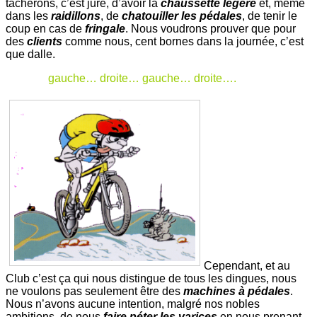
tâcherons, c’est juré, d’avoir la
chaussette légère
et, même
dans les
raidillons
, de
chatouiller les pédales
, de tenir le
coup en cas de
fringale
. Nous voudrons prouver que pour
des
clients
comme nous, cent bornes dans la journée, c’est
que dalle.
gauche… droite… gauche… droite….
Cependant, et au
Club c’est ça qui nous distingue de tous les dingues, nous
ne voulons pas seulement être des
machines à pédales
.
Nous n’avons aucune intention, malgré nos nobles
ambitions, de nous
faire péter les varices
en nous prenant