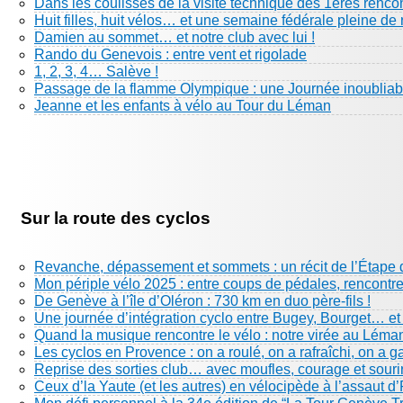
Dans les coulisses de la visite technique des 1eres renco
Huit filles, huit vélos… et une semaine fédérale pleine de 
Damien au sommet… et notre club avec lui !
Rando du Genevois : entre vent et rigolade
1, 2, 3, 4… Salève !
Passage de la flamme Olympique : une Journée inoubliabl
Jeanne et les enfants à vélo au Tour du Léman
Sur la route des cyclos
Revanche, dépassement et sommets : un récit de l’Étape 
Mon périple vélo 2025 : entre coups de pédales, rencontre
De Genève à l’île d’Oléron : 730 km en duo père-fils !
Une journée d’intégration cyclo entre Bugey, Bourget… e
Quand la musique rencontre le vélo : notre virée au Léma
Les cyclos en Provence : on a roulé, on a rafraîchi, on a g
Reprise des sorties club… avec moufles, courage et sourir
Ceux d’la Yaute (et les autres) en vélocipède à l’assaut d’