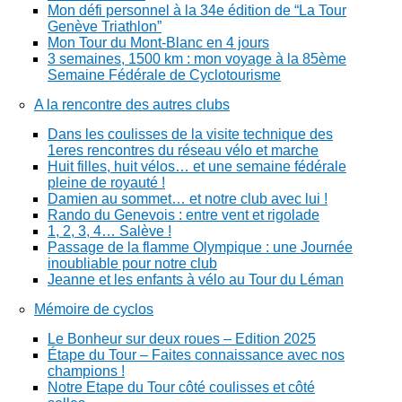
Mon défi personnel à la 34e édition de “La Tour
Genève Triathlon”
Mon Tour du Mont-Blanc en 4 jours
3 semaines, 1500 km : mon voyage à la 85ème
Semaine Fédérale de Cyclotourisme
A la rencontre des autres clubs
Dans les coulisses de la visite technique des
1eres rencontres du réseau vélo et marche
Huit filles, huit vélos… et une semaine fédérale
pleine de royauté !
Damien au sommet… et notre club avec lui !
Rando du Genevois : entre vent et rigolade
1, 2, 3, 4… Salève !
Passage de la flamme Olympique : une Journée
inoubliable pour notre club
Jeanne et les enfants à vélo au Tour du Léman
Mémoire de cyclos
Le Bonheur sur deux roues – Edition 2025
Étape du Tour – Faites connaissance avec nos
champions !
Notre Etape du Tour côté coulisses et côté