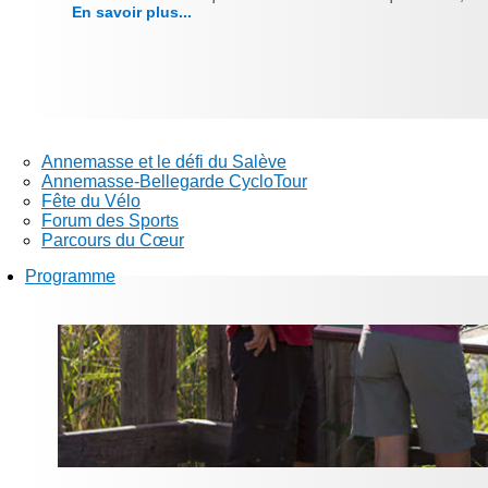
En savoir plus...
Annemasse et le défi du Salève
Annemasse-Bellegarde CycloTour
Fête du Vélo
Forum des Sports
Parcours du Cœur
Programme