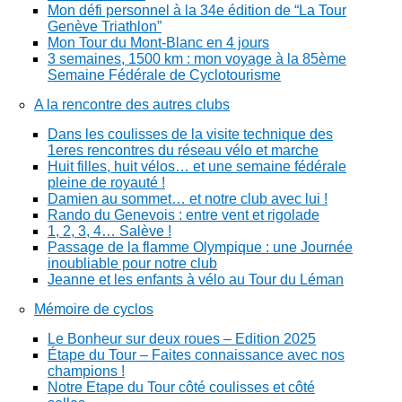
Mon défi personnel à la 34e édition de “La Tour
Genève Triathlon”
Mon Tour du Mont-Blanc en 4 jours
3 semaines, 1500 km : mon voyage à la 85ème
Semaine Fédérale de Cyclotourisme
A la rencontre des autres clubs
Dans les coulisses de la visite technique des
1eres rencontres du réseau vélo et marche
Huit filles, huit vélos… et une semaine fédérale
pleine de royauté !
Damien au sommet… et notre club avec lui !
Rando du Genevois : entre vent et rigolade
1, 2, 3, 4… Salève !
Passage de la flamme Olympique : une Journée
inoubliable pour notre club
Jeanne et les enfants à vélo au Tour du Léman
Mémoire de cyclos
Le Bonheur sur deux roues – Edition 2025
Étape du Tour – Faites connaissance avec nos
champions !
Notre Etape du Tour côté coulisses et côté