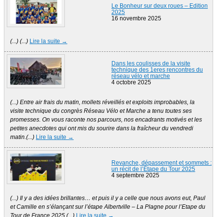
Le Bonheur sur deux roues – Edition
2025
16 novembre 2025
(...) (...)
Lire la suite →
Dans les coulisses de la visite
technique des 1eres rencontres du
réseau vélo et marche
4 octobre 2025
(...) Entre air frais du matin, mollets réveillés et exploits improbables, la
visite technique du congrès Réseau Vélo et Marche a tenu toutes ses
promesses. On vous raconte nos parcours, nos encadrants motivés et les
petites anecdotes qui ont mis du sourire dans la fraîcheur du vendredi
matin.(...)
Lire la suite →
Revanche, dépassement et sommets :
un récit de l’Étape du Tour 2025
4 septembre 2025
(...) Il y a des idées brillantes… et puis il y a celle que nous avons eut, Paul
et Camille en s’élançant sur l’étape Albertville – La Plagne pour l’Etape du
Tour de France 2025.(...)
Lire la suite →