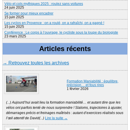
Vélo et cols mythiques 2025 : roulez sans voitures
24 juin 2025
Se former pour mieux encadrer
15 juin 2025
Les cyclos en Provence : on a roulé, on a rafraîchi, on a gagné !
15 juin 2025
Conférence : Le corps à l’ouvrage, le cycliste sous la loupe du biologiste
23 mars 2025
Articles récents
→ Retrouvez toutes les archives
Formation Maniabilité : équilibre,
précision… et fous rires
1 février 2026
(...) Aujourd’hui avait lieu la formation maniabilité… et autant dire que les
vélos ont parfois tenté de nous surprendre ! Slaloms, trajectoires à ajuster,
démarrages précis et freinages maîtrisés : autant d’exercices réalisés sous
l’œil attentif de David(...)
Lire la suite →