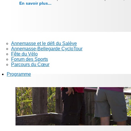
En savoir plus...
Annemasse et le défi du Salève
Annemasse-Bellegarde CycloTour
Fête du Vélo
Forum des Sports
Parcours du Cœur
Programme