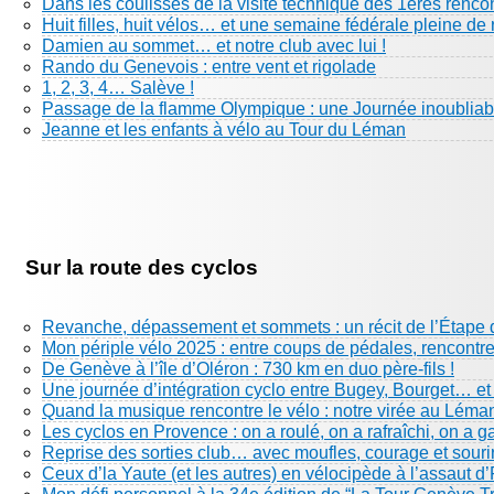
Dans les coulisses de la visite technique des 1eres renco
Huit filles, huit vélos… et une semaine fédérale pleine de 
Damien au sommet… et notre club avec lui !
Rando du Genevois : entre vent et rigolade
1, 2, 3, 4… Salève !
Passage de la flamme Olympique : une Journée inoubliabl
Jeanne et les enfants à vélo au Tour du Léman
Sur la route des cyclos
Revanche, dépassement et sommets : un récit de l’Étape 
Mon périple vélo 2025 : entre coups de pédales, rencontre
De Genève à l’île d’Oléron : 730 km en duo père-fils !
Une journée d’intégration cyclo entre Bugey, Bourget… e
Quand la musique rencontre le vélo : notre virée au Léma
Les cyclos en Provence : on a roulé, on a rafraîchi, on a g
Reprise des sorties club… avec moufles, courage et sourir
Ceux d’la Yaute (et les autres) en vélocipède à l’assaut d’