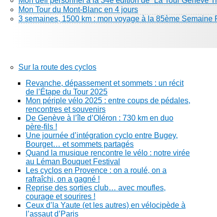
Mon défi personnel à la 34e édition de “La Tour Genève Tr
Mon Tour du Mont-Blanc en 4 jours
3 semaines, 1500 km : mon voyage à la 85ème Semaine 
Sur la route des cyclos
Revanche, dépassement et sommets : un récit
de l’Étape du Tour 2025
Mon périple vélo 2025 : entre coups de pédales,
rencontres et souvenirs
De Genève à l’île d’Oléron : 730 km en duo
père-fils !
Une journée d’intégration cyclo entre Bugey,
Bourget… et sommets partagés
Quand la musique rencontre le vélo : notre virée
au Léman Bouquet Festival
Les cyclos en Provence : on a roulé, on a
rafraîchi, on a gagné !
Reprise des sorties club… avec moufles,
courage et sourires !
Ceux d’la Yaute (et les autres) en vélocipède à
l’assaut d’Paris