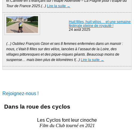
et Camille en s’élançant sur l’étape Albertville – La Plagne pour l’Etape du
Tour de France 2025.(...)
Lire la suite →
Huit filles, huit vélos… et une semaine
fédérale pleine de royauté !
24 août 2025
(...) Oubliez François Ozon et ses 8 femmes enfermées dans un manoir :
nous, c’était 8 filles sur des vélos, lancées à l’assaut de la Loire, des
villages pittoresques et des pique-niques géants. Beaucoup moins de
suspense… mais bien plus de kilomètres !(...)
Lire la suite →
Rejoignez-nous !
Dans la roue des cyclos
Les Cyclos font leur cinoche
Film du Club tourné en 2021