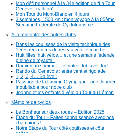
Mon défi personnel à la 34e édition de “La Tour
Genève Triathlon”
Mon Tour du Mont-Blanc en 4 jours
3 semaines, 1500 km : mon voyage à la 85ème
Semaine Fédérale de Cyclotourisme
A la rencontre des autres clubs
Dans les coulisses de la visite technique des
1eres rencontres du réseau vélo et marche
Huit filles, huit vélos… et une semaine fédérale
pleine de royauté !
Damien au sommet… et notre club avec lui !
Rando du Genevois : entre vent et rigolade
1, 2, 3, 4… Salève !
Passage de la flamme Olympique : une Journée
inoubliable pour notre club
Jeanne et les enfants à vélo au Tour du Léman
Mémoire de cyclos
Le Bonheur sur deux roues – Edition 2025
Étape du Tour – Faites connaissance avec nos
champions !
Notre Etape du Tour côté coulisses et côté