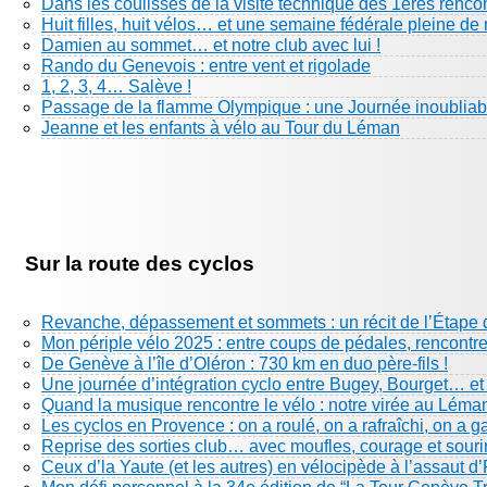
Dans les coulisses de la visite technique des 1eres renco
Huit filles, huit vélos… et une semaine fédérale pleine de 
Damien au sommet… et notre club avec lui !
Rando du Genevois : entre vent et rigolade
1, 2, 3, 4… Salève !
Passage de la flamme Olympique : une Journée inoubliabl
Jeanne et les enfants à vélo au Tour du Léman
Sur la route des cyclos
Revanche, dépassement et sommets : un récit de l’Étape 
Mon périple vélo 2025 : entre coups de pédales, rencontre
De Genève à l’île d’Oléron : 730 km en duo père-fils !
Une journée d’intégration cyclo entre Bugey, Bourget… e
Quand la musique rencontre le vélo : notre virée au Léma
Les cyclos en Provence : on a roulé, on a rafraîchi, on a g
Reprise des sorties club… avec moufles, courage et sourir
Ceux d’la Yaute (et les autres) en vélocipède à l’assaut d’