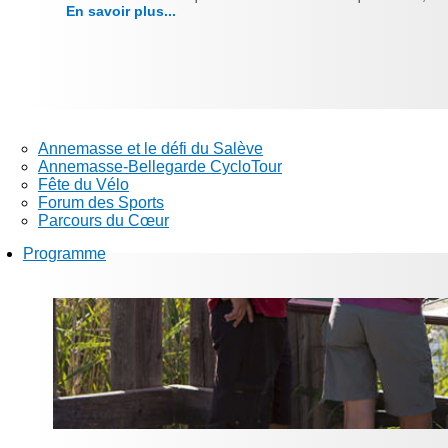
En savoir plus...
Annemasse et le défi du Salève
Annemasse-Bellegarde CycloTour
Fête du Vélo
Forum des Sports
Parcours du Cœur
Programme