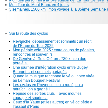
Mon défi personnel à la 34e édition de “La Tour Genève Tr
Mon Tour du Mont-Blanc en 4 jours
3 semaines, 1500 km : mon voyage à la 85ème Semaine 
Sur la route des cyclos
Revanche, dépassement et sommets : un récit
de l’Étape du Tour 2025
Mon périple vélo 2025 : entre coups de pédales,
rencontres et souvenirs
De Genève à l’île d’Oléron : 730 km en duo
père-fils !
Une journée d’intégration cyclo entre Bugey,
Bourget… et sommets partagés
Quand la musique rencontre le vélo : notre virée
au Léman Bouquet Festival
Les cyclos en Provence : on a roulé, on a
rafraîchi, on a gagné !
Reprise des sorties club… avec moufles,
courage et sourires !
Ceux d’la Yaute (et les autres) en vélocipède à
l’assaut d’Paris