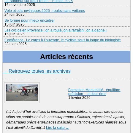
Le Bonheur sur deux roues – Edition 2025
16 novembre 2025
Vélo et cols mythiques 2025 : roulez sans voitures
24 juin 2025
Se former pour mieux encadrer
15 juin 2025
Les cyclos en Provence : on a roulé, on a rafraîchi, on a gagné !
15 juin 2025
Conférence : Le corps à l’ouvrage, le cycliste sous la loupe du biologiste
23 mars 2025
Articles récents
→ Retrouvez toutes les archives
Formation Maniabilité : équilibre,
précision… et fous rires
1 février 2026
(...) Aujourd’hui avait lieu la formation maniabilité… et autant dire que les
vélos ont parfois tenté de nous surprendre ! Slaloms, trajectoires à ajuster,
démarrages précis et freinages maîtrisés : autant d’exercices réalisés sous
l’œil attentif de David(...)
Lire la suite →