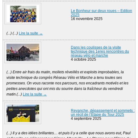
Le Bonheur sur deux roues – Edition
2025
16 novembre 2025
(...) (...)
Lire la suite →
Dans les coulisses de la visite
technique des 1eres rencontres du
réseau vélo et marche
4 octobre 2025
(...) Entre air frais du matin, mollets réveillés et exploits improbables, la
visite technique du congrès Réseau Vélo et Marche a tenu toutes ses
promesses. On vous raconte nos parcours, nos encadrants motivés et les
petites anecdotes qui ont mis du sourire dans la fraîcheur du vendredi
matin.(...)
Lire la suite →
Revanche, dépassement et sommets :
un récit de l’Étape du Tour 2025
4 septembre 2025
(...) Il y a des idées brillantes… et puis il y a celle que nous avons eut, Paul