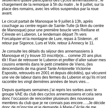
seulement quatre participants des cyclos annemassiens ; le
chargement de la remorque à 5h du matin , le 8 juillet, sur la
place des romains, avec les vélos suspendus par la roue
avant.
Le circuit partait de Manosque le 9 juillet à 13h, après
couchage au centre regain de Sainte-Tulle (à 6km du centre
de Manosque) pour une première boucle vers Reillane et
Céreste en Luberon. Le lendemain départ 7h vers
Forcalquier et la montagne de Lure, repas à Sisteron , et
retour par Sigonce, Lurs et Volx. retour à Annecy le 11.
Je consulte les détails du séjour des annemassiens à
Manosque et j’y trouve 33 inscrit(e)s… comme 20 ans plus
tôt ! Ravi de retrouver le Luberon et profiter d’aller saluer mes
cousins enterrés dans le petit cimetière de Viens, (les
descendants de ma grand Tante Antoinette Victorine
Esposito, retrouvés en 2001 et depuis décédés), qui vécurent
une vie de labeur dans des fermes du Luberon et qu’ils m’ont
racontée les vingt dernières années de leurs vies…
Depuis quelques semaines j’ai repris les sorties avec le
groupe VAE du club des cyclos annemassiens et cela sera
donc l’occasion de rencontrer plusieurs des nouveaux
membres du club que je ne connais pas encore…..Je décide
donc de m’inscrire et je demande à Marie-Cécile de me