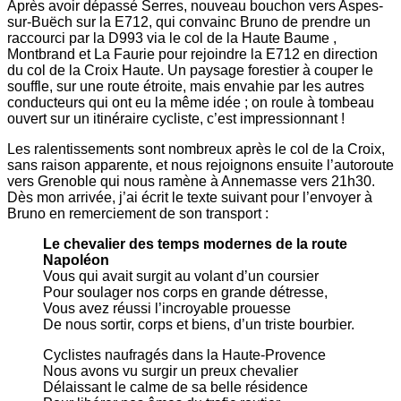
Après avoir dépassé Serres, nouveau bouchon vers Aspes-
sur-Buëch sur la E712, qui convainc Bruno de prendre un
raccourci par la D993 via le col de la Haute Baume ,
Montbrand et La Faurie pour rejoindre la E712 en direction
du col de la Croix Haute. Un paysage forestier à couper le
souffle, sur une route étroite, mais envahie par les autres
conducteurs qui ont eu la même idée ; on roule à tombeau
ouvert sur un itinéraire cycliste, c’est impressionnant !
Les ralentissements sont nombreux après le col de la Croix,
sans raison apparente, et nous rejoignons ensuite l’autoroute
vers Grenoble qui nous ramène à Annemasse vers 21h30.
Dès mon arrivée, j’ai écrit le texte suivant pour l’envoyer à
Bruno en remerciement de son transport :
Le chevalier des temps modernes de la route
Napoléon
Vous qui avait surgit au volant d’un coursier
Pour soulager nos corps en grande détresse,
Vous avez réussi l’incroyable prouesse
De nous sortir, corps et biens, d’un triste bourbier.
Cyclistes naufragés dans la Haute-Provence
Nous avons vu surgir un preux chevalier
Délaissant le calme de sa belle résidence