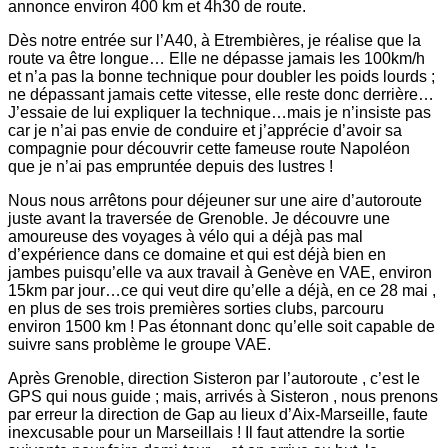
annonce environ 400 km et 4h30 de route.
Dès notre entrée sur l’A40, à Etrembières, je réalise que la
route va être longue… Elle ne dépasse jamais les 100km/h
et n’a pas la bonne technique pour doubler les poids lourds ;
ne dépassant jamais cette vitesse, elle reste donc derrière…
J’essaie de lui expliquer la technique…mais je n’insiste pas
car je n’ai pas envie de conduire et j’apprécie d’avoir sa
compagnie pour découvrir cette fameuse route Napoléon
que je n’ai pas empruntée depuis des lustres !
Nous nous arrêtons pour déjeuner sur une aire d’autoroute
juste avant la traversée de Grenoble. Je découvre une
amoureuse des voyages à vélo qui a déjà pas mal
d’expérience dans ce domaine et qui est déjà bien en
jambes puisqu’elle va aux travail à Genève en VAE, environ
15km par jour…ce qui veut dire qu’elle a déjà, en ce 28 mai ,
en plus de ses trois premières sorties clubs, parcouru
environ 1500 km ! Pas étonnant donc qu’elle soit capable de
suivre sans problème le groupe VAE.
Après Grenoble, direction Sisteron par l’autoroute , c’est le
GPS qui nous guide ; mais, arrivés à Sisteron , nous prenons
par erreur la direction de Gap au lieux d’Aix-Marseille, faute
inexcusable pour un Marseillais ! Il faut attendre la sortie