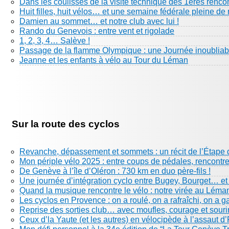
Dans les coulisses de la visite technique des 1eres renco
Huit filles, huit vélos… et une semaine fédérale pleine de 
Damien au sommet… et notre club avec lui !
Rando du Genevois : entre vent et rigolade
1, 2, 3, 4… Salève !
Passage de la flamme Olympique : une Journée inoubliabl
Jeanne et les enfants à vélo au Tour du Léman
Sur la route des cyclos
Revanche, dépassement et sommets : un récit de l’Étape 
Mon périple vélo 2025 : entre coups de pédales, rencontre
De Genève à l’île d’Oléron : 730 km en duo père-fils !
Une journée d’intégration cyclo entre Bugey, Bourget… e
Quand la musique rencontre le vélo : notre virée au Léma
Les cyclos en Provence : on a roulé, on a rafraîchi, on a g
Reprise des sorties club… avec moufles, courage et sourir
Ceux d’la Yaute (et les autres) en vélocipède à l’assaut d’