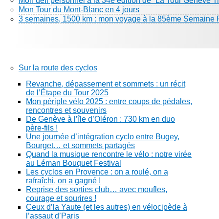
Mon défi personnel à la 34e édition de “La Tour Genève Tr
Mon Tour du Mont-Blanc en 4 jours
3 semaines, 1500 km : mon voyage à la 85ème Semaine 
Sur la route des cyclos
Revanche, dépassement et sommets : un récit
de l’Étape du Tour 2025
Mon périple vélo 2025 : entre coups de pédales,
rencontres et souvenirs
De Genève à l’île d’Oléron : 730 km en duo
père-fils !
Une journée d’intégration cyclo entre Bugey,
Bourget… et sommets partagés
Quand la musique rencontre le vélo : notre virée
au Léman Bouquet Festival
Les cyclos en Provence : on a roulé, on a
rafraîchi, on a gagné !
Reprise des sorties club… avec moufles,
courage et sourires !
Ceux d’la Yaute (et les autres) en vélocipède à
l’assaut d’Paris