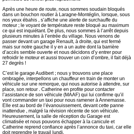
Après une heure de route, nous sommes soudain bloqués
dans un bouchon routier à Laragne-Montéglin, lorsque, sous
nos yeux ébahis , s’affiche une alerte de surchauffe du
moteur ; le voyant de température reste bloqué au maximum
ce qui est inquiétant. De plus, nous sommes à l’arrêt depuis
plusieurs minutes à l’entrée du village. Nous venons de
passer devant un garage Renault, à droite, qui est fermé
mais sur notre gauche il y en a un autre dont la barrière
d’accès semble ouverte et nous décidons d’y entrer pour
refroidir le moteur et aussi trouver un coin d’ombre, il fait déjà
27 degrès !
C’est le garage Audibert ; nous y trouvons une place
ombragée, interpellons un chauffeur en train de monter un
véhicule sur une remorque, qui nous autorise à attendre, sur
place, son retour . Catherine en profite pour contacter
l’assistance de son véhicule (MAAF) qui lui confirme qu’il
vont commander un taxi pour nous ramener à Annemasse.
Elle est au bord de l’évanouissement, devant cette panne
inattendue , malgré la révision récente de son véhicule.
Heureusement, la salle de réception du Garage est
climatisée et nous pouvons échapper à la canicule et
Catherine reprend confiance après l’annonce du taxi, car elle
doit reprendre le travail lundi.