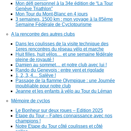
Mon défi personnel à la 34e édition de “La Tour
Genève Triathlon”
Mon Tour du Mont-Blanc en 4 jours
3 semaines, 1500 km : mon voyage à la 85ème
Semaine Fédérale de Cyclotourisme
A la rencontre des autres clubs
Dans les coulisses de la visite technique des
1eres rencontres du réseau vélo et marche
Huit filles, huit vélos… et une semaine fédérale
pleine de royauté !
Damien au sommet… et notre club avec lui !
Rando du Genevois : entre vent et rigolade
1, 2, 3, 4… Salève !
Passage de la flamme Olympique : une Journée
inoubliable pour notre club
Jeanne et les enfants à vélo au Tour du Léman
Mémoire de cyclos
Le Bonheur sur deux roues – Edition 2025
Étape du Tour – Faites connaissance avec nos
champions !
Notre Etape du Tour côté coulisses et côté