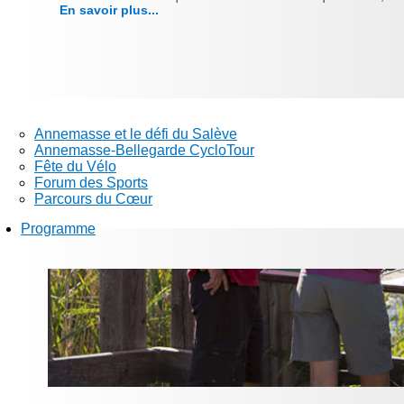
En savoir plus...
Annemasse et le défi du Salève
Annemasse-Bellegarde CycloTour
Fête du Vélo
Forum des Sports
Parcours du Cœur
Programme