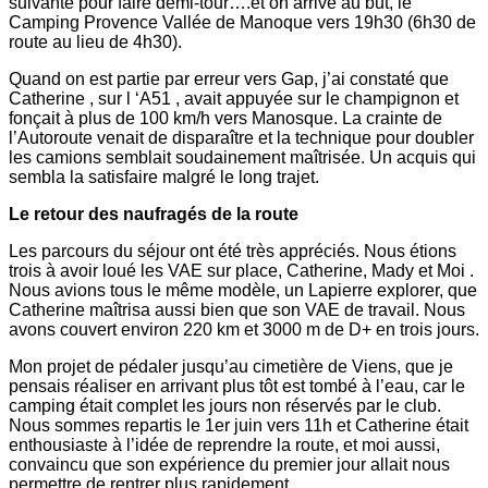
suivante pour faire demi-tour….et on arrive au but, le
Camping Provence Vallée de Manoque vers 19h30 (6h30 de
route au lieu de 4h30).
Quand on est partie par erreur vers Gap, j’ai constaté que
Catherine , sur l ‘A51 , avait appuyée sur le champignon et
fonçait à plus de 100 km/h vers Manosque. La crainte de
l’Autoroute venait de disparaître et la technique pour doubler
les camions semblait soudainement maîtrisée. Un acquis qui
sembla la satisfaire malgré le long trajet.
Le retour des naufragés de la route
Les parcours du séjour ont été très appréciés. Nous étions
trois à avoir loué les VAE sur place, Catherine, Mady et Moi .
Nous avions tous le même modèle, un Lapierre explorer, que
Catherine maîtrisa aussi bien que son VAE de travail. Nous
avons couvert environ 220 km et 3000 m de D+ en trois jours.
Mon projet de pédaler jusqu’au cimetière de Viens, que je
pensais réaliser en arrivant plus tôt est tombé à l’eau, car le
camping était complet les jours non réservés par le club.
Nous sommes repartis le 1er juin vers 11h et Catherine était
enthousiaste à l’idée de reprendre la route, et moi aussi,
convaincu que son expérience du premier jour allait nous
permettre de rentrer plus rapidement.