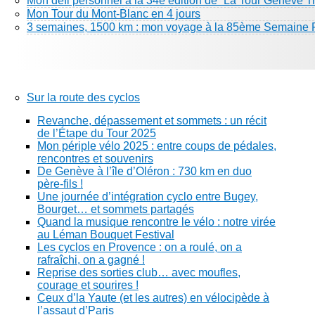
Mon défi personnel à la 34e édition de “La Tour Genève Tr
Mon Tour du Mont-Blanc en 4 jours
3 semaines, 1500 km : mon voyage à la 85ème Semaine 
Sur la route des cyclos
Revanche, dépassement et sommets : un récit
de l’Étape du Tour 2025
Mon périple vélo 2025 : entre coups de pédales,
rencontres et souvenirs
De Genève à l’île d’Oléron : 730 km en duo
père-fils !
Une journée d’intégration cyclo entre Bugey,
Bourget… et sommets partagés
Quand la musique rencontre le vélo : notre virée
au Léman Bouquet Festival
Les cyclos en Provence : on a roulé, on a
rafraîchi, on a gagné !
Reprise des sorties club… avec moufles,
courage et sourires !
Ceux d’la Yaute (et les autres) en vélocipède à
l’assaut d’Paris