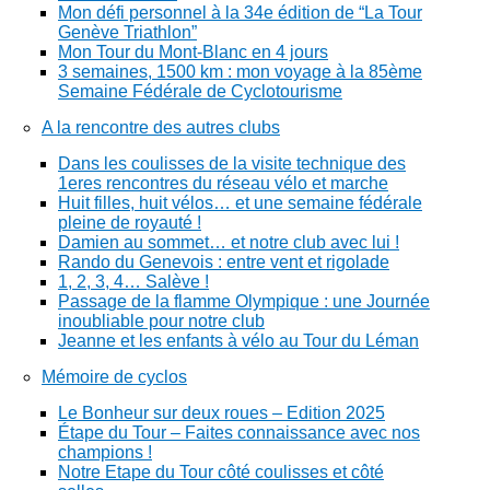
Mon défi personnel à la 34e édition de “La Tour
Genève Triathlon”
Mon Tour du Mont-Blanc en 4 jours
3 semaines, 1500 km : mon voyage à la 85ème
Semaine Fédérale de Cyclotourisme
A la rencontre des autres clubs
Dans les coulisses de la visite technique des
1eres rencontres du réseau vélo et marche
Huit filles, huit vélos… et une semaine fédérale
pleine de royauté !
Damien au sommet… et notre club avec lui !
Rando du Genevois : entre vent et rigolade
1, 2, 3, 4… Salève !
Passage de la flamme Olympique : une Journée
inoubliable pour notre club
Jeanne et les enfants à vélo au Tour du Léman
Mémoire de cyclos
Le Bonheur sur deux roues – Edition 2025
Étape du Tour – Faites connaissance avec nos
champions !
Notre Etape du Tour côté coulisses et côté