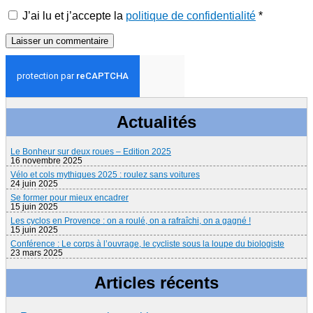
J’ai lu et j’accepte la
politique de confidentialité
*
Actualités
Le Bonheur sur deux roues – Edition 2025
16 novembre 2025
Vélo et cols mythiques 2025 : roulez sans voitures
24 juin 2025
Se former pour mieux encadrer
15 juin 2025
Les cyclos en Provence : on a roulé, on a rafraîchi, on a gagné !
15 juin 2025
Conférence : Le corps à l’ouvrage, le cycliste sous la loupe du biologiste
23 mars 2025
Articles récents