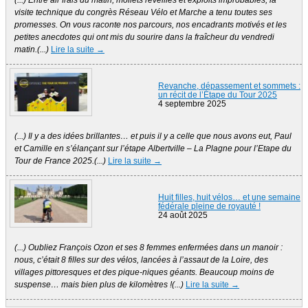
visite technique du congrès Réseau Vélo et Marche a tenu toutes ses
promesses. On vous raconte nos parcours, nos encadrants motivés et les
petites anecdotes qui ont mis du sourire dans la fraîcheur du vendredi
matin.(...)
Lire la suite →
Revanche, dépassement et sommets :
un récit de l’Étape du Tour 2025
4 septembre 2025
(...) Il y a des idées brillantes… et puis il y a celle que nous avons eut, Paul
et Camille en s’élançant sur l’étape Albertville – La Plagne pour l’Etape du
Tour de France 2025.(...)
Lire la suite →
Huit filles, huit vélos… et une semaine
fédérale pleine de royauté !
24 août 2025
(...) Oubliez François Ozon et ses 8 femmes enfermées dans un manoir :
nous, c’était 8 filles sur des vélos, lancées à l’assaut de la Loire, des
villages pittoresques et des pique-niques géants. Beaucoup moins de
suspense… mais bien plus de kilomètres !(...)
Lire la suite →