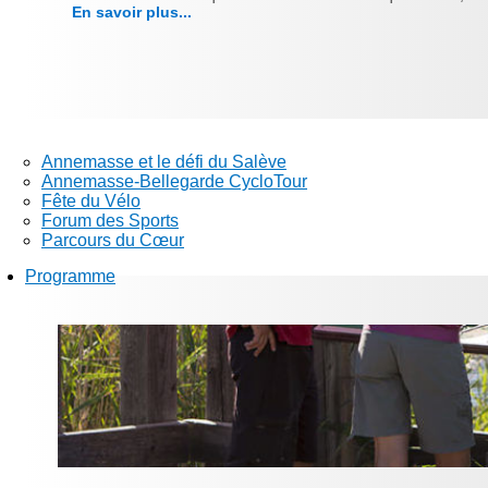
En savoir plus...
Annemasse et le défi du Salève
Annemasse-Bellegarde CycloTour
Fête du Vélo
Forum des Sports
Parcours du Cœur
Programme