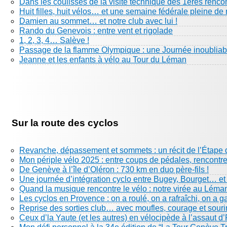
Dans les coulisses de la visite technique des 1eres renco
Huit filles, huit vélos… et une semaine fédérale pleine de 
Damien au sommet… et notre club avec lui !
Rando du Genevois : entre vent et rigolade
1, 2, 3, 4… Salève !
Passage de la flamme Olympique : une Journée inoubliabl
Jeanne et les enfants à vélo au Tour du Léman
Sur la route des cyclos
Revanche, dépassement et sommets : un récit de l’Étape 
Mon périple vélo 2025 : entre coups de pédales, rencontre
De Genève à l’île d’Oléron : 730 km en duo père-fils !
Une journée d’intégration cyclo entre Bugey, Bourget… e
Quand la musique rencontre le vélo : notre virée au Léma
Les cyclos en Provence : on a roulé, on a rafraîchi, on a g
Reprise des sorties club… avec moufles, courage et sourir
Ceux d’la Yaute (et les autres) en vélocipède à l’assaut d’