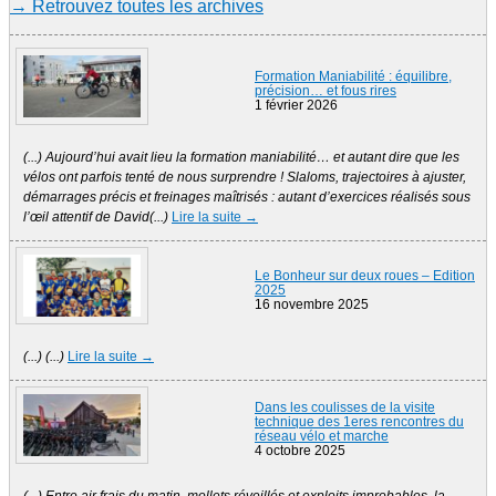
→ Retrouvez toutes les archives
Formation Maniabilité : équilibre,
précision… et fous rires
1 février 2026
(...) Aujourd’hui avait lieu la formation maniabilité… et autant dire que les
vélos ont parfois tenté de nous surprendre ! Slaloms, trajectoires à ajuster,
démarrages précis et freinages maîtrisés : autant d’exercices réalisés sous
l’œil attentif de David(...)
Lire la suite →
Le Bonheur sur deux roues – Edition
2025
16 novembre 2025
(...) (...)
Lire la suite →
Dans les coulisses de la visite
technique des 1eres rencontres du
réseau vélo et marche
4 octobre 2025
(...) Entre air frais du matin, mollets réveillés et exploits improbables, la