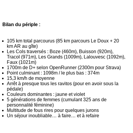
Bilan du périple :
105 km total parcourus (85 km parcours Le Doux + 20
km AR au gîte)
Les Cols traversés : Boze (460m), Buisson (920m),
Tracol (971m), Les Grands (1009m), Lalouvesc (1092m),
Faux (1021m)
1700m de D+ selon OpenRunner (2300m pour Strava)
Point culminant : 1098m / le plus bas : 374m
15,3 km/h de moyenne
Arrêt à presque tous les ravitos (pour en avoir sous la
pédale)
Couleurs dominantes : jaune et violet
5 générations de femmes (cumulant 325 ans de
personnalité féminine)
Multitude de fous rires pour quelques jurons
Un séjour inoubliable… à faire… et à refaire