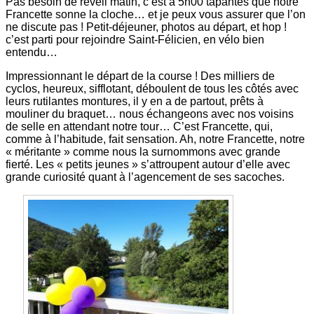
Pas besoin de réveil matin, c’est à 5h00 tapantes que notre
Francette sonne la cloche… et je peux vous assurer que l’on
ne discute pas ! Petit-déjeuner, photos au départ, et hop !
c’est parti pour rejoindre Saint-Félicien, en vélo bien
entendu…
Impressionnant le départ de la course ! Des milliers de
cyclos, heureux, sifflotant, déboulent de tous les côtés avec
leurs rutilantes montures, il y en a de partout, prêts à
mouliner du braquet… nous échangeons avec nos voisins
de selle en attendant notre tour… C’est Francette, qui,
comme à l’habitude, fait sensation. Ah, notre Francette, notre
« méritante » comme nous la surnommons avec grande
fierté. Les « petits jeunes » s’attroupent autour d’elle avec
grande curiosité quant à l’agencement de ses sacoches.