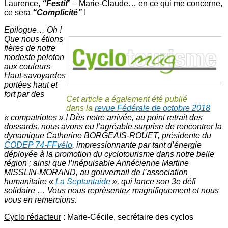
Laurence,
“Festif
” – Marie-Claude… en ce qui me concerne,
ce sera
“Complicité”
!
Epilogue… Oh !
Que nous étions
fières de notre
modeste peloton
aux couleurs
Haut-savoyardes
portées haut et
fort par des
Cet article a également été publié
dans la
revue Fédérale de octobre 2018
« compatriotes » ! Dès notre arrivée, au point retrait des
dossards, nous avons eu l’agréable surprise de rencontrer la
dynamique Catherine BORGEAIS-ROUET, présidente du
CODEP 74-FFvélo
, impressionnante par tant d’énergie
déployée à la promotion du cyclotourisme dans notre belle
région ; ainsi que l’inépuisable Annécienne Martine
MISSLIN-MORAND, au gouvernail de l’association
humanitaire «
La Septantaide
», qui lance son 3e défi
solidaire … Vous nous représentez magnifiquement et nous
vous en remercions.
Cyclo rédacteur
: Marie-Cécile, secrétaire des cyclos