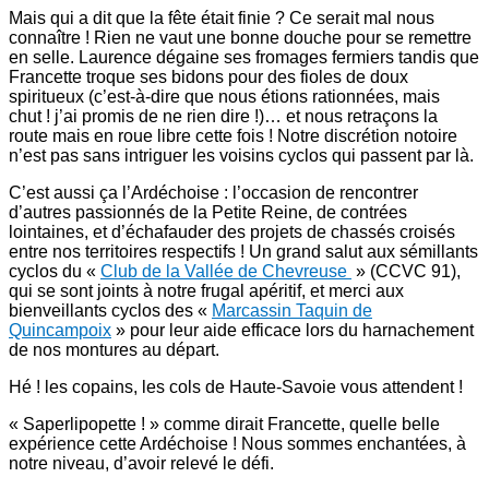
Mais qui a dit que la fête était finie ? Ce serait mal nous
connaître ! Rien ne vaut une bonne douche pour se remettre
en selle. Laurence dégaine ses fromages fermiers tandis que
Francette troque ses bidons pour des fioles de doux
spiritueux (c’est-à-dire que nous étions rationnées, mais
chut ! j’ai promis de ne rien dire !)… et nous retraçons la
route mais en roue libre cette fois ! Notre discrétion notoire
n’est pas sans intriguer les voisins cyclos qui passent par là.
C’est aussi ça l’Ardéchoise : l’occasion de rencontrer
d’autres passionnés de la Petite Reine, de contrées
lointaines, et d’échafauder des projets de chassés croisés
entre nos territoires respectifs ! Un grand salut aux sémillants
cyclos du «
Club de la Vallée de Chevreuse
» (CCVC 91),
qui se sont joints à notre frugal apéritif, et merci aux
bienveillants cyclos des «
Marcassin Taquin de
Quincampoix
» pour leur aide efficace lors du harnachement
de nos montures au départ.
Hé ! les copains, les cols de Haute-Savoie vous attendent !
« Saperlipopette ! » comme dirait Francette, quelle belle
expérience cette Ardéchoise ! Nous sommes enchantées, à
notre niveau, d’avoir relevé le défi.