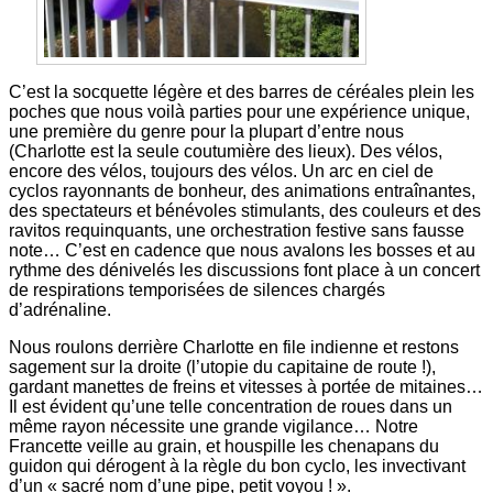
C’est la socquette légère et des barres de céréales plein les
poches que nous voilà parties pour une expérience unique,
une première du genre pour la plupart d’entre nous
(Charlotte est la seule coutumière des lieux). Des vélos,
encore des vélos, toujours des vélos. Un arc en ciel de
cyclos rayonnants de bonheur, des animations entraînantes,
des spectateurs et bénévoles stimulants, des couleurs et des
ravitos requinquants, une orchestration festive sans fausse
note… C’est en cadence que nous avalons les bosses et au
rythme des dénivelés les discussions font place à un concert
de respirations temporisées de silences chargés
d’adrénaline.
Nous roulons derrière Charlotte en file indienne et restons
sagement sur la droite (l’utopie du capitaine de route !),
gardant manettes de freins et vitesses à portée de mitaines…
Il est évident qu’une telle concentration de roues dans un
même rayon nécessite une grande vigilance… Notre
Francette veille au grain, et houspille les chenapans du
guidon qui dérogent à la règle du bon cyclo, les invectivant
d’un « sacré nom d’une pipe, petit voyou ! ».