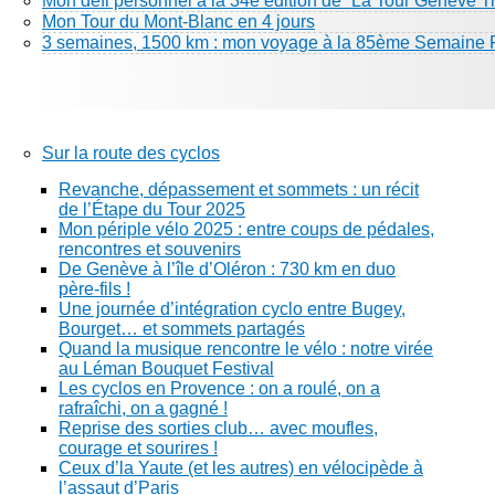
Mon défi personnel à la 34e édition de “La Tour Genève Tr
Mon Tour du Mont-Blanc en 4 jours
3 semaines, 1500 km : mon voyage à la 85ème Semaine 
Sur la route des cyclos
Revanche, dépassement et sommets : un récit
de l’Étape du Tour 2025
Mon périple vélo 2025 : entre coups de pédales,
rencontres et souvenirs
De Genève à l’île d’Oléron : 730 km en duo
père-fils !
Une journée d’intégration cyclo entre Bugey,
Bourget… et sommets partagés
Quand la musique rencontre le vélo : notre virée
au Léman Bouquet Festival
Les cyclos en Provence : on a roulé, on a
rafraîchi, on a gagné !
Reprise des sorties club… avec moufles,
courage et sourires !
Ceux d’la Yaute (et les autres) en vélocipède à
l’assaut d’Paris