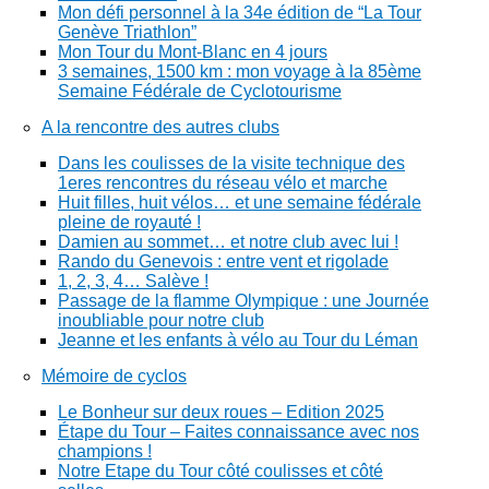
Mon défi personnel à la 34e édition de “La Tour
Genève Triathlon”
Mon Tour du Mont-Blanc en 4 jours
3 semaines, 1500 km : mon voyage à la 85ème
Semaine Fédérale de Cyclotourisme
A la rencontre des autres clubs
Dans les coulisses de la visite technique des
1eres rencontres du réseau vélo et marche
Huit filles, huit vélos… et une semaine fédérale
pleine de royauté !
Damien au sommet… et notre club avec lui !
Rando du Genevois : entre vent et rigolade
1, 2, 3, 4… Salève !
Passage de la flamme Olympique : une Journée
inoubliable pour notre club
Jeanne et les enfants à vélo au Tour du Léman
Mémoire de cyclos
Le Bonheur sur deux roues – Edition 2025
Étape du Tour – Faites connaissance avec nos
champions !
Notre Etape du Tour côté coulisses et côté