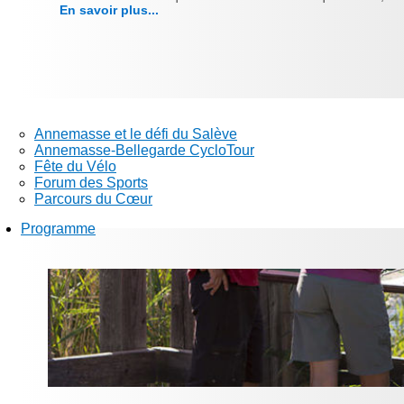
En savoir plus...
Annemasse et le défi du Salève
Annemasse-Bellegarde CycloTour
Fête du Vélo
Forum des Sports
Parcours du Cœur
Programme