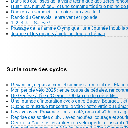
Dans les coulisses de la visite technique des 1eres renco
Huit filles, huit vélos… et une semaine fédérale pleine de 
Damien au sommet… et notre club avec lui !
Rando du Genevois : entre vent et rigolade
1, 2, 3, 4… Salève !
Passage de la flamme Olympique : une Journée inoubliabl
Jeanne et les enfants à vélo au Tour du Léman
Sur la route des cyclos
Revanche, dépassement et sommets : un récit de l’Étape 
Mon périple vélo 2025 : entre coups de pédales, rencontre
De Genève à l’île d’Oléron : 730 km en duo père-fils !
Une journée d’intégration cyclo entre Bugey, Bourget… e
Quand la musique rencontre le vélo : notre virée au Léma
Les cyclos en Provence : on a roulé, on a rafraîchi, on a g
Reprise des sorties club… avec moufles, courage et sourir
Ceux d’la Yaute (et les autres) en vélocipède à l’assaut d’